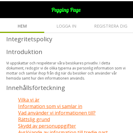
HEM
LOGGA IN
REGISTRERA DIG
Integritetspolicy
Introduktion
Vi uppskattar och respekterar våra besökares privatliv. I detta
dokument, redogör vi de olika typerna av personlig information som vi
mottar och samlar ihop från dig när du besöker och använder vår
hemsida samt hur den informationen används.
Innehållsförteckning
Vilka vi är
Information som vi samlar in
Vad använder vi informationen till?
Rättslig grund
Skydd av personuppgifter
Avslöjande av information till tredje part