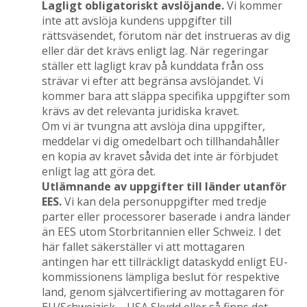
Lagligt obligatoriskt avslöjande.
Vi kommer
inte att avslöja kundens uppgifter till
rättsväsendet, förutom när det instrueras av dig
eller där det krävs enligt lag. När regeringar
ställer ett lagligt krav på kunddata från oss
strävar vi efter att begränsa avslöjandet. Vi
kommer bara att släppa specifika uppgifter som
krävs av det relevanta juridiska kravet.
Om vi ​​är tvungna att avslöja dina uppgifter,
meddelar vi dig omedelbart och tillhandahåller
en kopia av kravet såvida det inte är förbjudet
enligt lag att göra det.
Utlämnande av uppgifter till länder utanför
EES.
Vi kan dela personuppgifter med tredje
parter eller processorer baserade i andra länder
än EES utom Storbritannien eller Schweiz. I det
här fallet säkerställer vi att mottagaren
antingen har ett tillräckligt dataskydd enligt EU-
kommissionens lämpliga beslut för respektive
land, genom självcertifiering av mottagaren för
EU/Schweizisk – USA Skydd eller så finns det